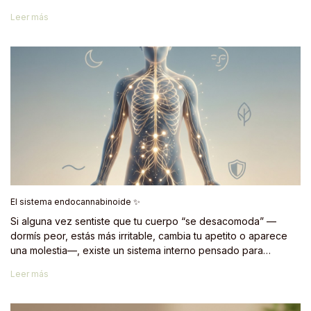
parte de su tratamiento. Depende del Ministerio de Salud y
Leer más
busca que el acceso sea seguro, regulado y responsable 🩺
⚖️. En pocas palabras: si usás cannabis medicinal, el
REPROCANN es el marco que te permite hacerlo con
tranquilidad y dentro de la normativa ✅.
El sistema endocannabinoide ✨
Si alguna vez sentiste que tu cuerpo “se desacomoda” —
dormís peor, estás más irritable, cambia tu apetito o aparece
una molestia—, existe un sistema interno pensado para
ayudarte a volver al eje. Se llama sistema endocannabinoide
Leer más
(SEC). El nombre suena técnico, pero su función es simple:
mantener el equilibrio general del organismo.