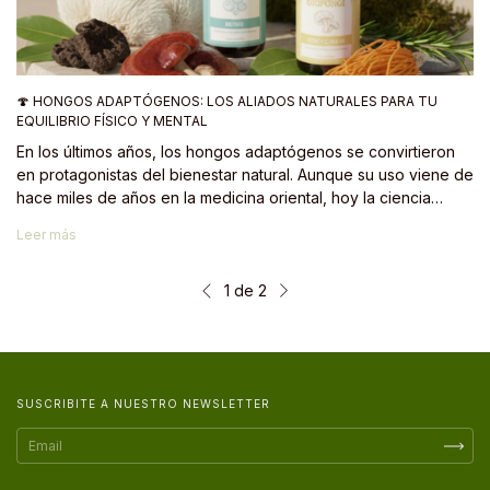
🍄 HONGOS ADAPTÓGENOS: LOS ALIADOS NATURALES PARA TU
EQUILIBRIO FÍSICO Y MENTAL
En los últimos años, los hongos adaptógenos se convirtieron
en protagonistas del bienestar natural. Aunque su uso viene de
hace miles de años en la medicina oriental, hoy la ciencia
moderna respalda muchos de sus beneficios. Desde mejorar la
Leer más
concentración y la energía hasta reducir el estrés, estos
hongos ayudan a que el cuerpo y la mente recuperen su
armonía natural ✨.
1
de
2
SUSCRIBITE A NUESTRO NEWSLETTER