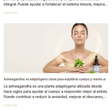
integral. Puede ayudar a fortalecer el sistema inmune, mejorar
el descanso, reducir el estrés y aportar protección
Leer más
antioxidante. En CANNSLA, se integra como un complemento
ideal dentro de una rutina de bienestar profunda,
especialmente en sinergia con el CBD.
Ashwagandha: el adaptógeno clave para equilibrar cuerpo y mente 🌿
La ashwagandha es una planta adaptógena utilizada desde
hace siglos para ayudar al cuerpo a responder mejor al estrés.
Puede contribuir a reducir la ansiedad, mejorar el descanso,
aumentar la claridad mental y favorecer un mayor equilibrio
Leer más
general. En CANNSLA, se entiende como un complemento