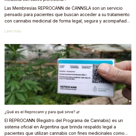
Las Membresías REPROCANN de CANNSLA son un servicio
pensado para pacientes que buscan acceder a su tratamiento
con cannabis medicinal de forma legal, segura y acompañada,
sin la necesidad de cultivar por su cuenta 🩺⚖️. Este servicio se
Leer más
enmarca dentro del REPROCANN, el registro oficial que regula
el uso de cannabis medicinal en Argentina bajo el ámbito del
Ministerio de Salud 🇦🇷📄.
¿Qué es el Reprocann y para qué sirve? 🌿
El REPROCANN (Registro del Programa de Cannabis) es un
sistema oficial en Argentina que brinda respaldo legal a
pacientes que utilizan cannabis con fines medicinales como