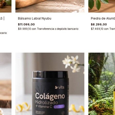
S |
Bálsamo Labial Nyubu
Piedra de Alum
$11.099,00
$8.299,00
$9.989,10
con
Transferencia o depósito bancario
$7.469,10
con
Tran
ncario