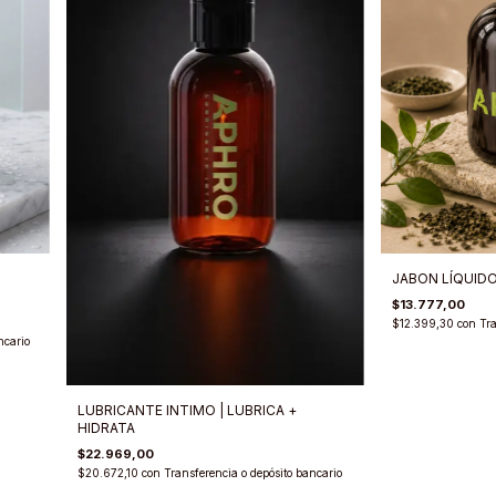
JABON LÍQUIDO
$13.777,00
$12.399,30
con
Tra
ncario
LUBRICANTE INTIMO | LUBRICA +
HIDRATA
$22.969,00
$20.672,10
con
Transferencia o depósito bancario