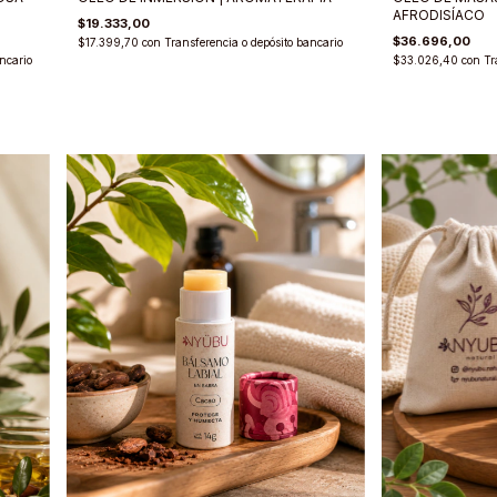
AFRODISÍACO
$19.333,00
$36.696,00
$17.399,70
con
Transferencia o depósito bancario
ncario
$33.026,40
con
Tr