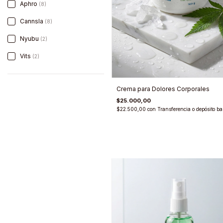
Aphro
(8)
Cannsla
(8)
Nyubu
(2)
Vits
(2)
Crema para Dolores Corporales
$25.000,00
$22.500,00
con
Transferencia o depósito ba