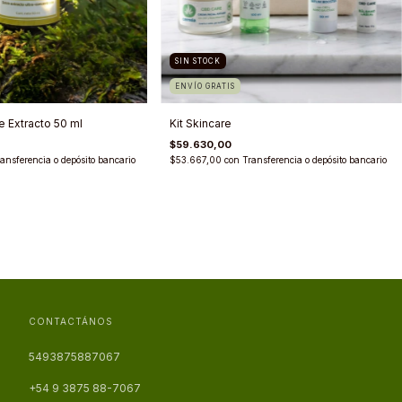
SIN STOCK
ENVÍO GRATIS
e Extracto 50 ml
Kit Skincare
$59.630,00
ansferencia o depósito bancario
$53.667,00
con
Transferencia o depósito bancario
CONTACTÁNOS
5493875887067
+54 9 3875 88-7067‬